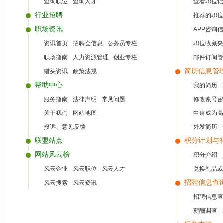
查询职位
查询人才
查看职位记
行业招聘
推荐的职位
职场资讯
APP咨询
资讯首页
招聘会信息
公务员专栏
职位收藏夹
职场指南
人力资源管理
创业专栏
邮件订阅管
简历信息管
猎头资讯
政策法规
帮助中心
我的简历
服务指南
法律声明
常见问题
修改账号密
关于我们
网站地图
申请成为高
投诉、意见反馈
外发简历
联盟站点
积分计划与
网站风云榜
积分介绍
风云企业
风云职位
风云人才
兑换礼品或
招聘信息查
风云搜索
风云资讯
招聘信息查
薪酬调查